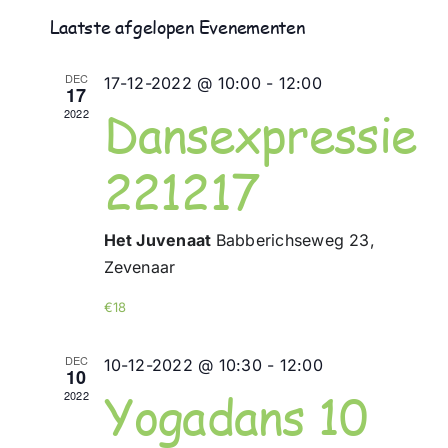
Selecteer
weerg
Zoeken
Laatste afgelopen Evenementen
een
navigat
en
datum.
weergev
DEC
17-12-2022 @ 10:00
-
12:00
17
navigati
Dansexpressie
2022
221217
Het Juvenaat
Babberichseweg 23,
Zevenaar
€18
DEC
10-12-2022 @ 10:30
-
12:00
10
Yogadans 10
2022