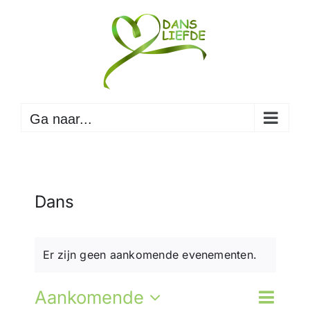
Ga
naar
inhoud
Ga naar...
Dans
Er zijn geen aankomende evenementen.
Evene
Aankomende
Eveneme
Lijst
Zoeken