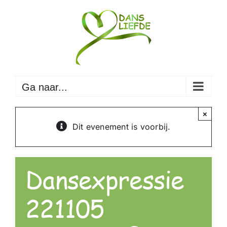
Ga
naar
inhoud
Ga naar...
×
Dit evenement is voorbij.
Dansexpressie
221105